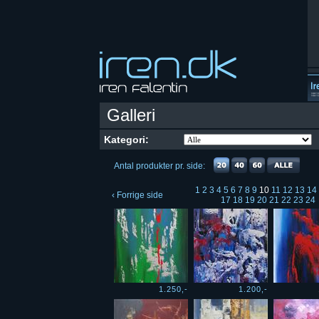
Galleri
Kategori:
Antal produkter pr. side:
1
2
3
4
5
6
7
8
9
10
11
12
13
14
‹ Forrige side
17
18
19
20
21
22
23
24
1.250,-
1.200,-