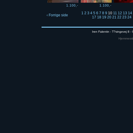
1.100,-
1.100,-
1
2
3
4
5
6
7
8
9
10
11
12
13
14
‹ Forrige side
17
18
19
20
21
22
23
24
Iren Falentin - T?singevej 8 -
Hjemmeside