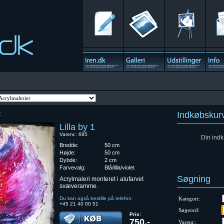
Indkøbskur
t
Lilla by 1
Varenr.: 685
Din indk
Bredde:
50 cm
Højde:
50 cm
Dybde:
2 cm
Farvevalg:
Blå/lilla/violet
Søgning
Acrylmaleri monteret i alufarvet
svæveramme.
Du kan også bestille på telefon:
Kategori:
+45 21 40 00 51
Søgeord:
Pris:
750,-
Varenr.: