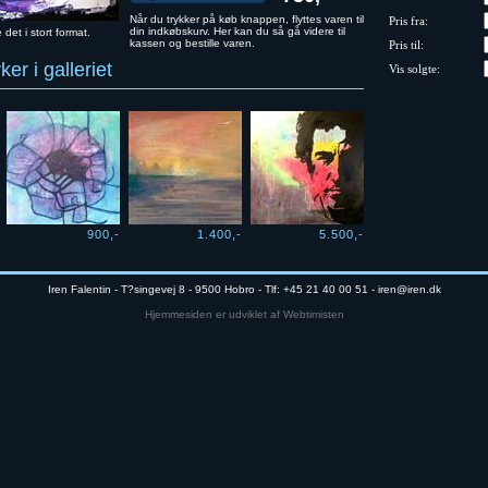
Når du trykker på køb knappen, flyttes varen til
Pris fra:
din indkøbskurv. Her kan du så gå videre til
e det i stort format.
kassen og bestille varen.
Pris til:
er i galleriet
Vis solgte:
900,-
1.400,-
5.500,-
Iren Falentin - T?singevej 8 - 9500 Hobro - Tlf: +45 21 40 00 51 -
iren@iren.dk
Hjemmesiden er udviklet af Webtimisten