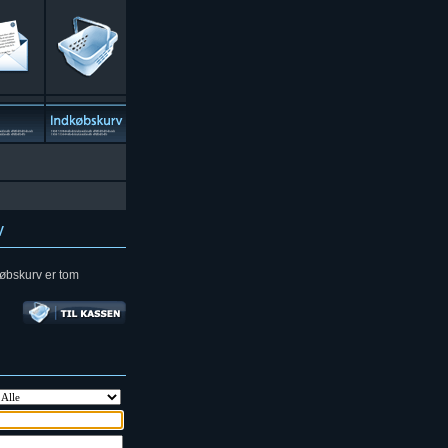
v
øbskurv er tom