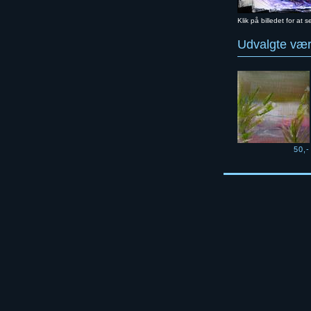
Klik på billedet for at s
Udvalgte værk
50,-