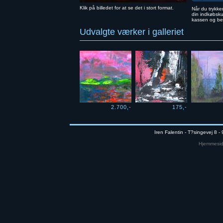
Klik på billedet for at se det i stort format.
Når du trykker
din indkøbskur
kassen og bes
Udvalgte værker i galleriet
2.700,-
175,-
Iren Falentin - T?singevej 8 -
Hjemmeside