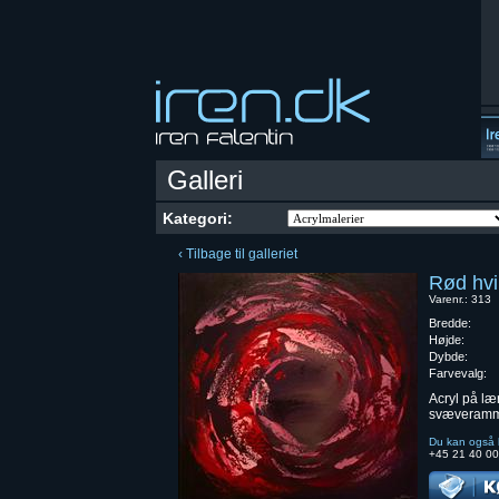
Galleri
Kategori:
‹ Tilbage til galleriet
Rød hvi
Varenr.: 313
Bredde:
Højde:
Dybde:
Farvevalg:
Acryl på læ
svæveramm
Du kan også b
+45 21 40 00