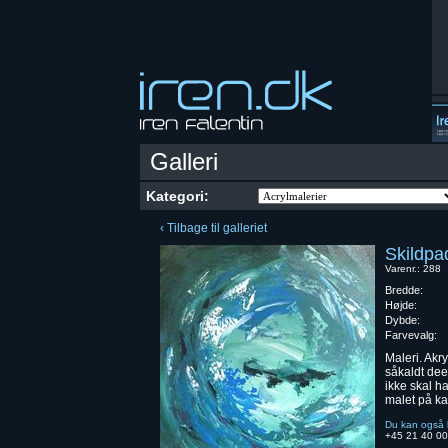
Galleri
Kategori:
‹ Tilbage til galleriet
Skildpa
Varenr.: 288
Bredde:
Højde:
Dybde:
Farvevalg:
Maleri. Akr
såkaldt de
ikke skal h
malet på ka
Du kan også b
+45 21 40 00