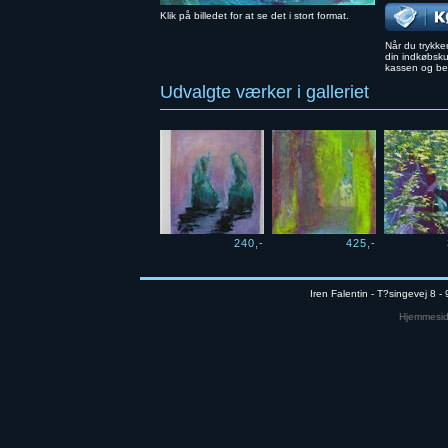
Klik på billedet for at se det i stort format.
Når du trykker
din indkøbskur
kassen og bes
Udvalgte værker i galleriet
240,-
425,-
Iren Falentin - T?singevej 8 -
Hjemmeside